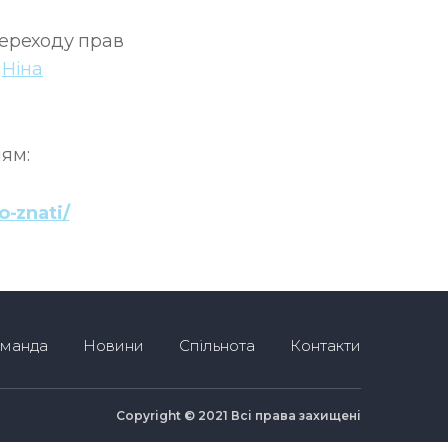
переходу прав
”
Ніна
ям:
o-znati/
манда
Новини
Спільнота
Контакти
Copyright © 2021 Всі права захищені