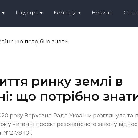
и
Індустрії
Команда
Новини
Спіл
иття ринку землі в
ні: що потрібно знат
020 року Верховна Рада України розглянула та 
гому читанні проєкт резонансного закону відносн
 №2178-10).