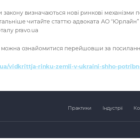
закону визначаються нові ринкові механізми 
тальніше читайте статтю адвоката АО “Юрлайн
талу pravo.ua
м можна ознайомитися перейшовши за посиланн
.ua/vidkrittja-rinku-zemli-v-ukraini-shho-potribn
Практики
Індустрії
Ко