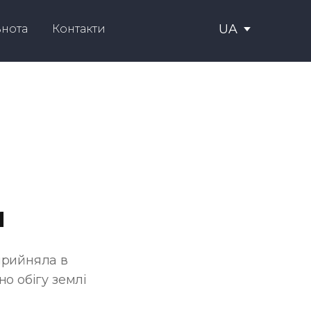
UA
ьнота
Контакти
и
прийняла в
о обігу землі