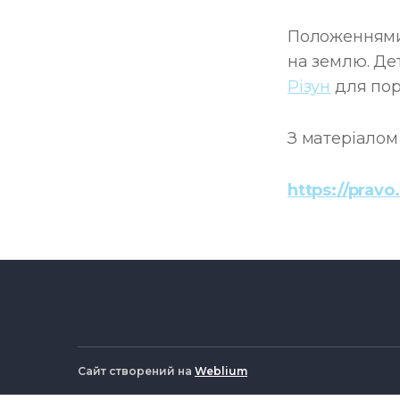
Положеннями 
на землю. Де
Різун
для пор
З матеріало
https://pravo
Сайт створений на
Weblium