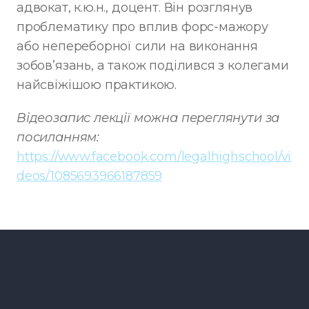
адвокат, к.ю.н., доцент. Він розглянув
проблематику про вплив форс-мажору
або непереборної сили на виконання
зобов’язань, а також поділився з колегами
найсвіжішою практикою.
Відеозапис лекції можна переглянути за
посиланням:
https://www.facebook.com/legalhighschool/vi
deos/1085693966187859