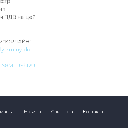
єстрі
ня
ам ПДВ на цей
ЮФ "ЮРЛАЙН"
aly-zminy-do-
lhS8MTUShI2U
манда
Новини
Спільнота
Контакти