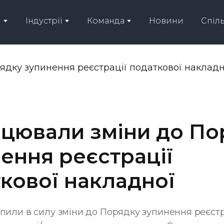
и
Індустрії
Команда
Новини
Спіл
цювали зміни до По
ення реєстрації
кової накладної
упили в силу зміни до Порядку зупинення реєстр