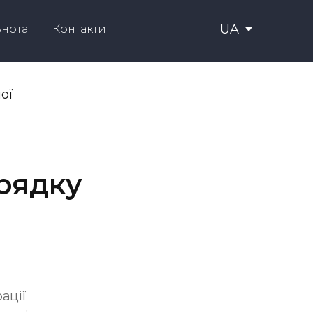
UA
ьнота
Контакти
рядку
ації