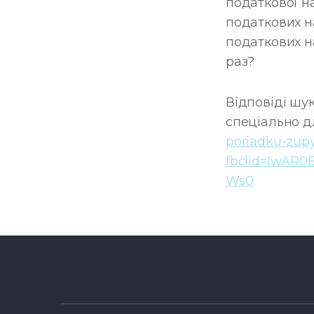
податкової н
податкових н
податкових н
раз?
Відповіді шу
спеціально д
poriadku-zupy
fbclid=IwAR
Ws0