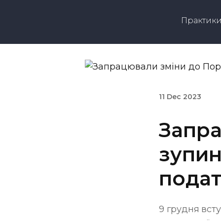
Практик
11 Dec 2023
Запра
зупин
подат
9 грудня вст