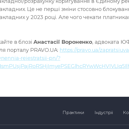
акладної/розрахунку коригування в Єдиному ре
акладних. Це не перші зміни стосовно блокуван
акладних у 2023 році. Але чого чекати платник
кайте в блозі
Анастасії Вороненко
, адвоката 
ля порталу PRAVO.UA:
https://pravo.ua/zapratsiuv
nennia-reiestratsii-pn/?
0BsmPUsjPajRoRSHjImyePSEGlhcRYwWcHVIVLIq5I
Практики
Індустрії
Ко